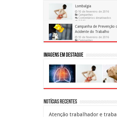
Lombalgia
10 de fevereiro de 2016
Campanhas
em
Comentários desativados
Lomb
2,943
Campanha de Prevenção 
Acidente do Trabalho
10 de fevereiro de 2016
Campanhas
em
Comentários desativados
3,682
Campanha
de
Prevenção
Imagens em destaque
de
Acidente
do
Trabalho
Notícias Recentes
Atenção trabalhador e traba