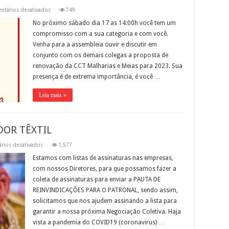
em
ntários desativados
749
Atenção
trabalhador
No próximo sábado dia 17 as 14:00h você tem um
e
compromisso com a sua categoria e com você.
trabalhadora
das
Venha para a assembleia ouvir e discutir em
Malharias
e
conjunto com os demais colegas a proposta de
Meias
renovação da CCT Malharias e Meias para 2023. Sua
presença é de extrema importância, é você …
Leia mais »
DOR TÊXTIL
em
rios desativados
1,577
SOLICITAÇÃO
AO
Estamos com listas de assinaturas nas empresas,
TRABALHADOR
com nossos Diretores, para que possamos fazer a
TÊXTIL
coleta de assinaturas para enviar a PAUTA DE
REINVINDICAÇÕES PARA O PATRONAL, sendo assim,
solicitamos que nos ajudem assinando a lista para
garantir a nossa próxima Negociação Coletiva. Haja
vista a pandemia do COVID19 (coronavirus) …