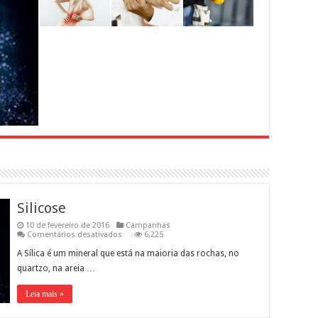
Silicose
10 de fevereiro de 2016
Campanhas
em
Comentários desativados
6,225
Silicose
A Sílica é um mineral que está na maioria das rochas, no
quartzo, na areia …
Leia mais »