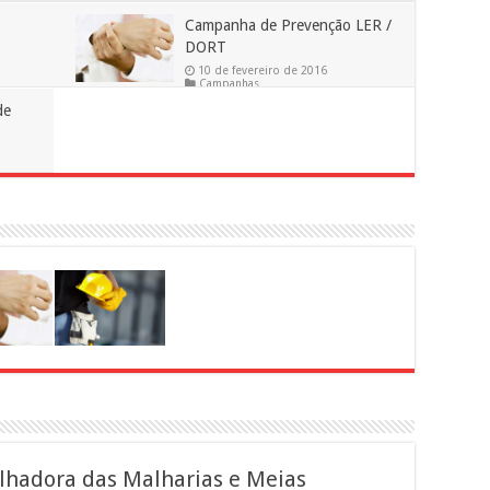
Campanha de Prevenção LER /
DORT
10 de fevereiro de 2016
Campanhas
algia
em
Comentários desativados
6,615
de
Campanha
de
Prevenção
LER
/
DORT
lhadora das Malharias e Meias