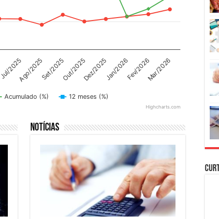
Dez/2025
Jan/2026
5
Fev/2026
Jul/2025
Mar/2026
Ago/2025
Set/2025
Out/2025
Acumulado (%)
12 meses (%)
Highcharts.com
Notícias
Cur