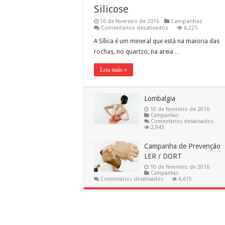
Silicose
10 de fevereiro de 2016
Campanhas
em
Comentários desativados
6,225
Silicose
A Sílica é um mineral que está na maioria das
rochas, no quartzo, na areia …
Leia mais »
Lombalgia
10 de fevereiro de 2016
Campanhas
em
Comentários desativados
Lomb
2,943
Campanha de Prevenção
LER / DORT
10 de fevereiro de 2016
Campanhas
em
Comentários desativados
6,615
Campanha
de
Prevenção
LER
/
DORT