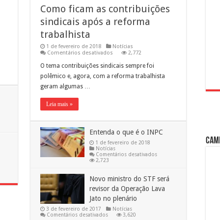
Como ficam as contribuições
sindicais após a reforma
trabalhista
1 de fevereiro de 2018
Notícias
em
Comentários desativados
2,772
Como
ficam
O tema contribuições sindicais sempre foi
as
polêmico e, agora, com a reforma trabalhista
contribuições
sindicais
geram algumas …
após
a
reforma
Leia mais »
trabalhista
algia
Entenda o que é o INPC
Cam
1 de fevereiro de 2018
Notícias
em
Comentários desativados
Entenda
2,723
o
que
é
Novo ministro do STF será
o
revisor da Operação Lava
INPC
Jato no plenário
3 de fevereiro de 2017
Notícias
em
Comentários desativados
3,620
Novo