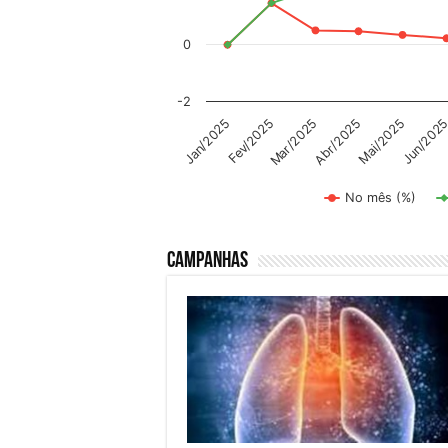
0
-2
Abr/2025
Mai/2025
Jun/202
Jan/2025
Fev/2025
Mar/2025
No mês (%)
End of interactive chart.
Campanhas