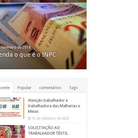
de março de 2016
se provoca o fechamento de
s de 4 mil fábricas em São
e fevereiro de 2018
enda o que é o INPC
lo em um ano
cente
Popular
comentários
Tags
Atenção trabalhador e
trabalhadora das Malharias e
Meias
15 de setembro de 2022
SOLICITAÇÃO AO
TRABALHADOR TÊXTIL