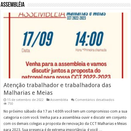
Assembléia
Atenção trabalhador e trabalhadora das
Malharias e Meias
em
15 de setembro de 2022
Assembléia
Comentários desativados
Atenção
750
trabalhado
e
No próximo sábado dia 17 as 14:00h você tem um compromisso com a sua
trabalhado
categoria e com você. Venha para a assembleia ouvir e discutir em conjunto
das
Malharias
com os demais colegas a proposta de renovação da CCT Malharias e Meias
e
para 2023. Sua presença é de extrema importância, é você …
Meias