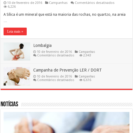
em
10 de fevereiro de 2016
Campanhas
Comentários desativados
Silicose
6,226
A Sílica é um mineral que está na maioria das rochas, no quartzo, na areia
…
Leia mais »
Lombalgia
10 de fevereiro de 2016
Campanhas
em
Comentários desativados
2,943
Lombalgia
Campanha de Prevenção LER / DORT
10 de fevereiro de 2016
Campanhas
em
Comentários desativados
6,616
Campanha
de
Prevenção
LER
/
DORT
Notícias