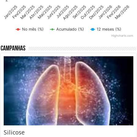
Abr/2025
Dez/2025
Mai/2025
Jan/2026
Jun/2025
Fev/2026
Mar/2026
Jul/2025
Jan/2025
Ago/2025
Fev/2025
Set/2025
Mar/2025
Out/2025
No mês (%)
Acumulado (%)
12 meses (%)
Highcharts.com
End of interactive chart.
Campanhas
Silicose