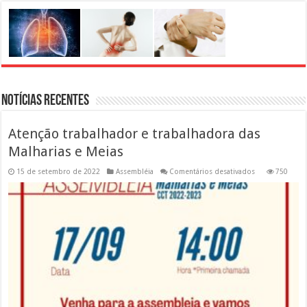
Notícias Recentes
Atenção trabalhador e trabalhadora das
Malharias e Meias
em
15 de setembro de 2022
Assembléia
Comentários desativados
750
Atenção
trabalhador
e
trabalhadora
das
Malharias
e
Meias