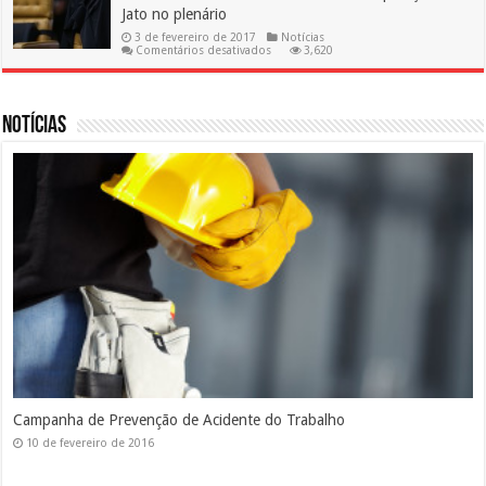
o
Jato no plenário
INPC
3 de fevereiro de 2017
Notícias
em
Comentários desativados
3,620
Novo
ministro
do
STF
será
Notícias
revisor
da
Operação
Lava
Jato
no
plenário
Silicose
10 de fevereiro de 2016