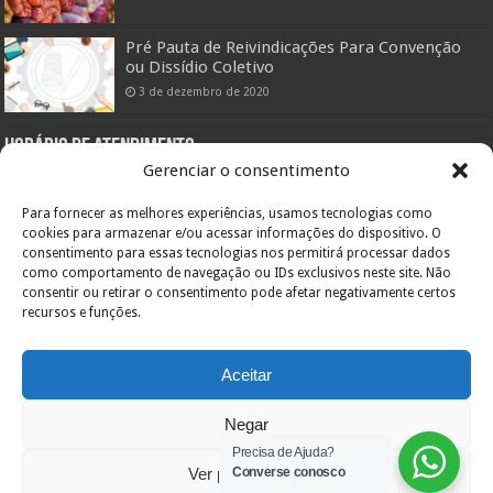
Pré Pauta de Reivindicações Para Convenção
ou Dissídio Coletivo
3 de dezembro de 2020
Horário de atendimento:
Gerenciar o consentimento
Setor Administrativo:
De segunda a sexta das 08:00hs às 12:00hs e das 14:00 às 18:00hs
Para fornecer as melhores experiências, usamos tecnologias como
Pelo telefone (47) 3433-0660
cookies para armazenar e/ou acessar informações do dispositivo. O
consentimento para essas tecnologias nos permitirá processar dados
Setor Assistencial:
De segunda a sexta das 08:00hs às 11:30hs e das 13:00hs às 19:00hs
como comportamento de navegação ou IDs exclusivos neste site. Não
Pelo telefone (47) 3422-0303
consentir ou retirar o consentimento pode afetar negativamente certos
recursos e funções.
Endereço:
Orestes Guimarães, 355
Bairro América – 89204-060
Inscr. Estadual: Isento
Aceitar
CNPJ: 84.717.701/0001-36
Joinville – SC
Negar
Precisa de Ajuda?
Ver preferências
Converse conosco