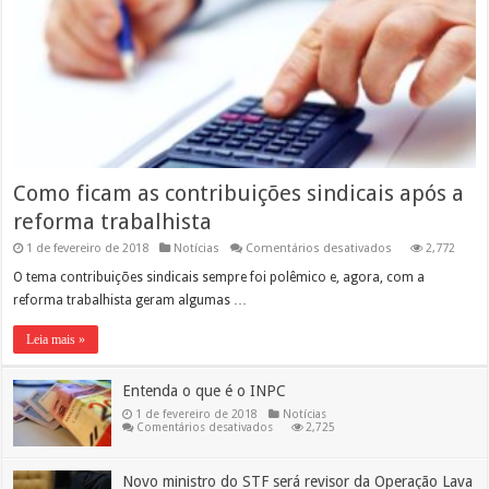
Como ficam as contribuições sindicais após a
reforma trabalhista
em
1 de fevereiro de 2018
Notícias
Comentários desativados
2,772
Como
ficam
O tema contribuições sindicais sempre foi polêmico e, agora, com a
as
reforma trabalhista geram algumas …
contribuições
sindicais
após
Leia mais »
a
reforma
trabalhista
Entenda o que é o INPC
1 de fevereiro de 2018
Notícias
em
Comentários desativados
2,725
Entenda
o
que
é
Novo ministro do STF será revisor da Operação Lava