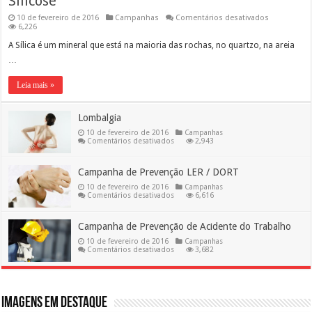
Silicose
em
10 de fevereiro de 2016
Campanhas
Comentários desativados
Silicose
6,226
A Sílica é um mineral que está na maioria das rochas, no quartzo, na areia
…
Leia mais »
Lombalgia
10 de fevereiro de 2016
Campanhas
em
Comentários desativados
2,943
Lombalgia
Campanha de Prevenção LER / DORT
10 de fevereiro de 2016
Campanhas
em
Comentários desativados
6,616
Campanha
de
Prevenção
Campanha de Prevenção de Acidente do Trabalho
LER
/
10 de fevereiro de 2016
Campanhas
DORT
em
Comentários desativados
3,682
Campanha
de
Prevenção
de
Acidente
do
Imagens em destaque
Trabalho