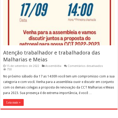
Atenção trabalhador e trabalhadora das
Malharias e Meias
em
15 de setembro de 2022
Assembléia
Comentários desativados
Atenção
750
trabalhado
e
No próximo sábado dia 17 as 14:00h você tem um compromisso com a sua
trabalhado
categoria e com você. Venha para a assembleia ouvir e discutir em conjunto
das
Malharias
com os demais colegas a proposta de renovação da CCT Malharias e Meias
e
para 2023. Sua presença é de extrema importância, é você …
Meias
Leia mais »