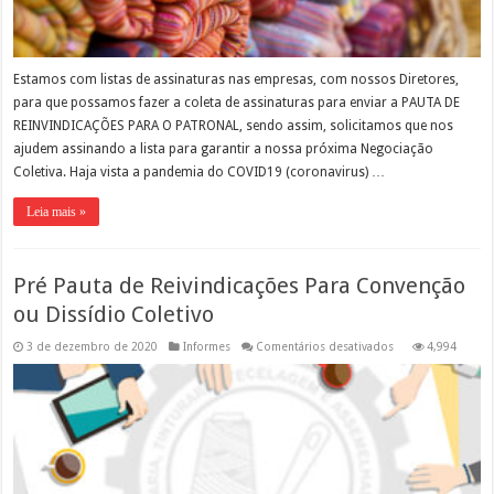
Estamos com listas de assinaturas nas empresas, com nossos Diretores,
para que possamos fazer a coleta de assinaturas para enviar a PAUTA DE
REINVINDICAÇÕES PARA O PATRONAL, sendo assim, solicitamos que nos
ajudem assinando a lista para garantir a nossa próxima Negociação
Coletiva. Haja vista a pandemia do COVID19 (coronavirus) …
Leia mais »
Pré Pauta de Reivindicações Para Convenção
ou Dissídio Coletivo
em
3 de dezembro de 2020
Informes
Comentários desativados
4,994
Pré
Pauta
de
Reivindicações
Para
Convenção
ou
Dissídio
Coletivo