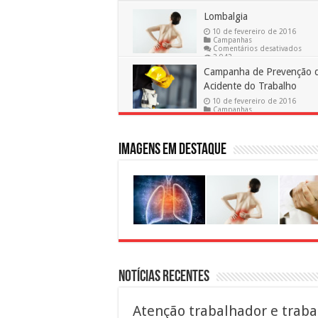
Lombalgia
10 de fevereiro de 2016
Campanhas
em
Comentários desativados
Lomb
2,942
Campanha de Prevenção 
Acidente do Trabalho
10 de fevereiro de 2016
Campanhas
em
Comentários desativados
3,680
Campanha
de
Prevenção
Imagens em destaque
de
Acidente
do
Trabalho
Notícias Recentes
Atenção trabalhador e traba