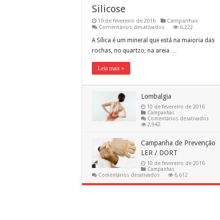
Silicose
10 de fevereiro de 2016
Campanhas
em
Comentários desativados
6,222
Silicose
A Sílica é um mineral que está na maioria das
rochas, no quartzo, na areia …
Leia mais »
Lombalgia
10 de fevereiro de 2016
Campanhas
em
Comentários desativados
Lomb
2,942
Campanha de Prevenção
LER / DORT
10 de fevereiro de 2016
Campanhas
em
Comentários desativados
6,612
Campanha
de
Prevenção
LER
/
DORT