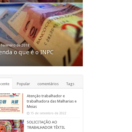
de março de 2016
se provoca o fechamento de
s de 4 mil fábricas em São
e fevereiro de 2018
enda o que é o INPC
lo em um ano
cente
Popular
comentários
Tags
Atenção trabalhador e
trabalhadora das Malharias e
Meias
15 de setembro de 2022
SOLICITAÇÃO AO
TRABALHADOR TÊXTIL