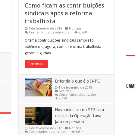
Como ficam as contribuições
sindicais após a reforma
trabalhista
1 de fevereiro de 2018
Notícias
em
Comentários desativados
2,768
Como
ficam
O tema contribuições sindicais sempre foi
as
polêmico e, agora, com a reforma trabalhista
contribuições
sindicais
geram algumas …
após
a
reforma
Leia mais »
trabalhista
algia
Entenda o que é o INPC
Cam
1 de fevereiro de 2018
Notícias
em
Comentários desativados
Entenda
2,718
o
que
é
Novo ministro do STF será
o
revisor da Operação Lava
INPC
Jato no plenário
3 de fevereiro de 2017
Notícias
em
Comentários desativados
3,614
Novo