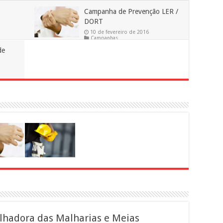
Campanha de Prevenção LER /
DORT
10 de fevereiro de 2016
Campanhas
algia
em
Comentários desativados
6,612
de
Campanha
de
Prevenção
LER
/
DORT
lhadora das Malharias e Meias