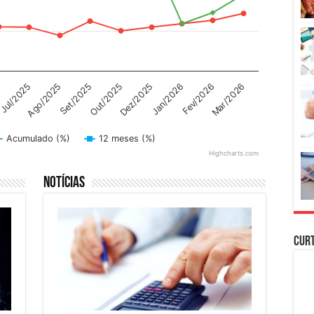
Dez/2025
Jan/2026
5
Fev/2026
Jul/2025
Mar/2026
Ago/2025
Set/2025
Out/2025
Acumulado (%)
12 meses (%)
Highcharts.com
Notícias
Cur