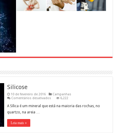
Silicose
10 de fevereiro de 2016
Campanhas
em
Comentários desativados
6,222
Silicose
A Sílica é um mineral que está na maioria das rochas, no
quartzo, na areia …
Leia mais »