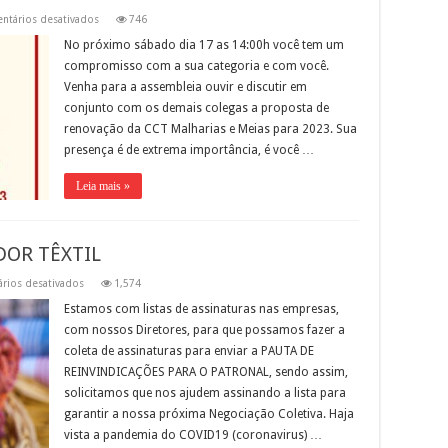
em
ntários desativados
746
Atenção
trabalhador
No próximo sábado dia 17 as 14:00h você tem um
e
compromisso com a sua categoria e com você.
trabalhadora
das
Venha para a assembleia ouvir e discutir em
Malharias
e
conjunto com os demais colegas a proposta de
Meias
renovação da CCT Malharias e Meias para 2023. Sua
presença é de extrema importância, é você …
Leia mais »
DOR TÊXTIL
em
rios desativados
1,574
SOLICITAÇÃO
AO
Estamos com listas de assinaturas nas empresas,
TRABALHADOR
com nossos Diretores, para que possamos fazer a
TÊXTIL
coleta de assinaturas para enviar a PAUTA DE
REINVINDICAÇÕES PARA O PATRONAL, sendo assim,
solicitamos que nos ajudem assinando a lista para
garantir a nossa próxima Negociação Coletiva. Haja
vista a pandemia do COVID19 (coronavirus) …