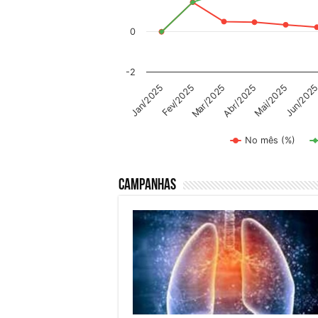
0
-2
Abr/2025
Mai/2025
Jun/202
Jan/2025
Fev/2025
Mar/2025
No mês (%)
End of interactive chart.
Campanhas