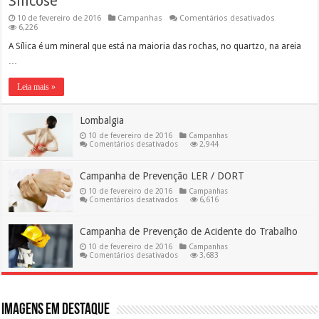
Silicose
em
10 de fevereiro de 2016
Campanhas
Comentários desativados
Silicose
6,226
A Sílica é um mineral que está na maioria das rochas, no quartzo, na areia
…
Leia mais »
Lombalgia
10 de fevereiro de 2016
Campanhas
em
Comentários desativados
2,944
Lombalgia
Campanha de Prevenção LER / DORT
10 de fevereiro de 2016
Campanhas
em
Comentários desativados
6,616
Campanha
de
Prevenção
Campanha de Prevenção de Acidente do Trabalho
LER
/
10 de fevereiro de 2016
Campanhas
DORT
em
Comentários desativados
3,683
Campanha
de
Prevenção
de
Acidente
do
Imagens em destaque
Trabalho