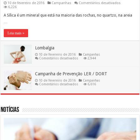
em
10 de fevereiro de 2016
Campanhas
Comentários desativados
Silicose
6,226
A Sílica é um mineral que está na maioria das rochas, no quartzo, na areia
…
Leia mais »
Lombalgia
10 de fevereiro de 2016
Campanhas
em
Comentários desativados
2,944
Lombalgia
Campanha de Prevenção LER / DORT
10 de fevereiro de 2016
Campanhas
em
Comentários desativados
6,616
Campanha
de
Prevenção
LER
/
DORT
Notícias