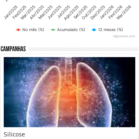
Abr/2025
Dez/2025
Mai/2025
Jan/2026
Jun/2025
Fev/2026
Mar/2026
Jul/2025
Jan/2025
Ago/2025
Fev/2025
Set/2025
Mar/2025
Out/2025
No mês (%)
Acumulado (%)
12 meses (%)
Highcharts.com
End of interactive chart.
Campanhas
Silicose