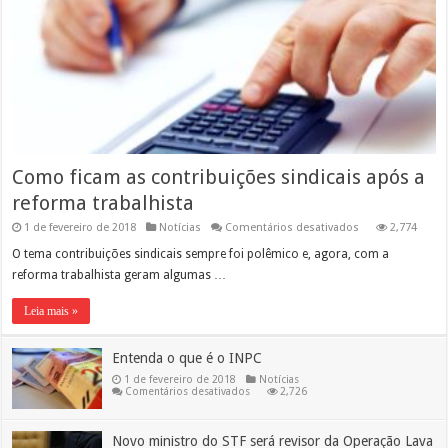
Como ficam as contribuições sindicais após a
reforma trabalhista
em
1 de fevereiro de 2018
Notícias
Comentários desativados
2,774
Como
ficam
O tema contribuições sindicais sempre foi polêmico e, agora, com a
as
reforma trabalhista geram algumas …
contribuições
sindicais
após
Leia mais »
a
reforma
trabalhista
Entenda o que é o INPC
1 de fevereiro de 2018
Notícias
em
Comentários desativados
2,726
Entenda
o
que
é
Novo ministro do STF será revisor da Operação Lava