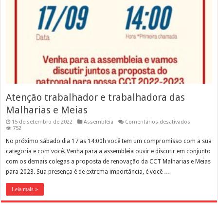
Atenção trabalhador e trabalhadora das
Malharias e Meias
em
15 de setembro de 2022
Assembléia
Comentários desativados
Atenção
752
trabalhado
e
No próximo sábado dia 17 as 14:00h você tem um compromisso com a sua
trabalhado
categoria e com você. Venha para a assembleia ouvir e discutir em conjunto
das
Malharias
com os demais colegas a proposta de renovação da CCT Malharias e Meias
e
para 2023. Sua presença é de extrema importância, é você …
Meias
Leia mais »