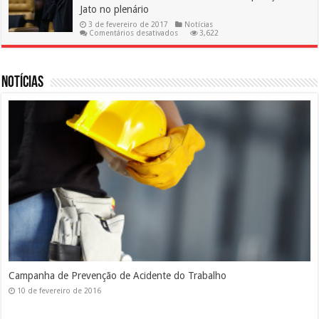
o
Jato no plenário
INPC
3 de fevereiro de 2017
Notícias
em
Comentários desativados
3,622
Novo
ministro
do
STF
será
Notícias
revisor
da
Operação
Lava
Jato
no
plenário
Silicose
10 de fevereiro de 2016