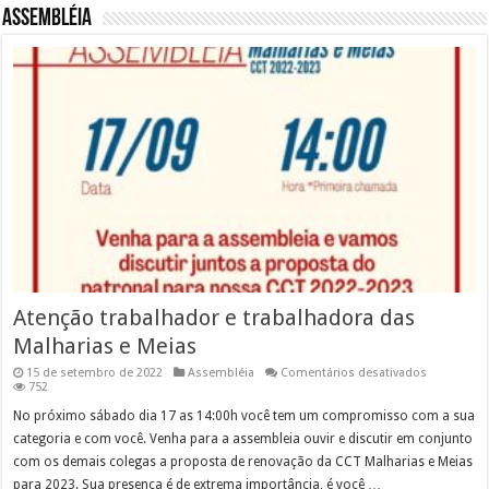
Assembléia
Atenção trabalhador e trabalhadora das
Malharias e Meias
em
15 de setembro de 2022
Assembléia
Comentários desativados
Atenção
752
trabalhado
e
No próximo sábado dia 17 as 14:00h você tem um compromisso com a sua
trabalhado
categoria e com você. Venha para a assembleia ouvir e discutir em conjunto
das
Malharias
com os demais colegas a proposta de renovação da CCT Malharias e Meias
e
para 2023. Sua presença é de extrema importância, é você …
Meias