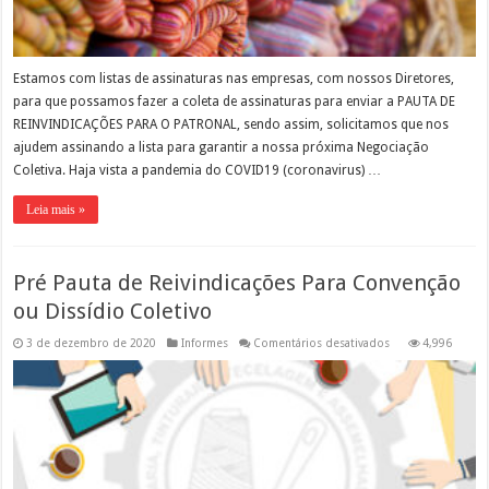
Estamos com listas de assinaturas nas empresas, com nossos Diretores,
para que possamos fazer a coleta de assinaturas para enviar a PAUTA DE
REINVINDICAÇÕES PARA O PATRONAL, sendo assim, solicitamos que nos
ajudem assinando a lista para garantir a nossa próxima Negociação
Coletiva. Haja vista a pandemia do COVID19 (coronavirus) …
Leia mais »
Pré Pauta de Reivindicações Para Convenção
ou Dissídio Coletivo
em
3 de dezembro de 2020
Informes
Comentários desativados
4,996
Pré
Pauta
de
Reivindicações
Para
Convenção
ou
Dissídio
Coletivo