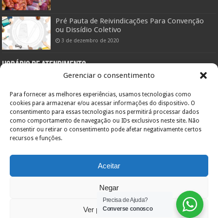
Pré Pauta de Reivindicações Para Convenção
ou Dissídio Coletivo
3 de dezembro de 2020
Horário de atendimento:
Gerenciar o consentimento
Setor Administrativo:
De segunda a sexta das 08:00hs às 12:00hs e das 14:00 às 18:00hs
Para fornecer as melhores experiências, usamos tecnologias como
Pelo telefone (47) 3433-0660
cookies para armazenar e/ou acessar informações do dispositivo. O
consentimento para essas tecnologias nos permitirá processar dados
Setor Assistencial:
De segunda a sexta das 08:00hs às 11:30hs e das 13:00hs às 19:00hs
como comportamento de navegação ou IDs exclusivos neste site. Não
Pelo telefone (47) 3422-0303
consentir ou retirar o consentimento pode afetar negativamente certos
recursos e funções.
Endereço:
Orestes Guimarães, 355
Bairro América – 89204-060
Inscr. Estadual: Isento
Aceitar
CNPJ: 84.717.701/0001-36
Joinville – SC
Negar
Precisa de Ajuda?
Ver preferências
Converse conosco