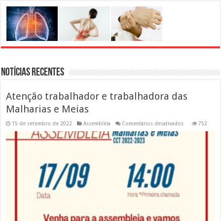
Notícias Recentes
Atenção trabalhador e trabalhadora das
Malharias e Meias
em
15 de setembro de 2022
Assembléia
Comentários desativados
752
Atenção
trabalhador
e
trabalhadora
das
Malharias
e
Meias