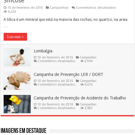
Silicose
em
10 de fevereiro de 2016
Campanhas
Comentários desativados
Silicose
6,226
A Sílica é um mineral que está na maioria das rochas, no quartzo, na areia
…
Leia mais »
Lombalgia
10 de fevereiro de 2016
Campanhas
em
Comentários desativados
2,944
Lombalgia
Campanha de Prevenção LER / DORT
10 de fevereiro de 2016
Campanhas
em
Comentários desativados
6,616
Campanha
de
Prevenção
Campanha de Prevenção de Acidente do Trabalho
LER
/
10 de fevereiro de 2016
Campanhas
DORT
em
Comentários desativados
3,683
Campanha
de
Prevenção
de
Acidente
do
Imagens em destaque
Trabalho