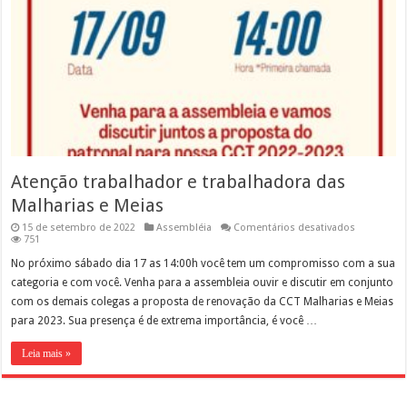
Atenção trabalhador e trabalhadora das
Malharias e Meias
em
15 de setembro de 2022
Assembléia
Comentários desativados
Atenção
751
trabalhado
e
No próximo sábado dia 17 as 14:00h você tem um compromisso com a sua
trabalhado
categoria e com você. Venha para a assembleia ouvir e discutir em conjunto
das
Malharias
com os demais colegas a proposta de renovação da CCT Malharias e Meias
e
para 2023. Sua presença é de extrema importância, é você …
Meias
Leia mais »