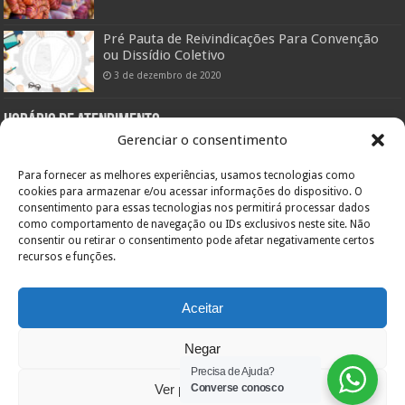
Pré Pauta de Reivindicações Para Convenção
ou Dissídio Coletivo
3 de dezembro de 2020
Horário de atendimento:
Gerenciar o consentimento
Setor Administrativo:
De segunda a sexta das 08:00hs às 12:00hs e das 14:00 às 18:00hs
Para fornecer as melhores experiências, usamos tecnologias como
Pelo telefone (47) 3433-0660
cookies para armazenar e/ou acessar informações do dispositivo. O
consentimento para essas tecnologias nos permitirá processar dados
Setor Assistencial:
De segunda a sexta das 08:00hs às 11:30hs e das 13:00hs às 19:00hs
como comportamento de navegação ou IDs exclusivos neste site. Não
Pelo telefone (47) 3422-0303
consentir ou retirar o consentimento pode afetar negativamente certos
recursos e funções.
Endereço:
Orestes Guimarães, 355
Bairro América – 89204-060
Inscr. Estadual: Isento
Aceitar
CNPJ: 84.717.701/0001-36
Joinville – SC
Negar
Precisa de Ajuda?
Ver preferências
Converse conosco