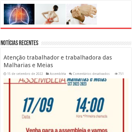
Notícias Recentes
Atenção trabalhador e trabalhadora das
Malharias e Meias
em
15 de setembro de 2022
Assembléia
Comentários desativados
751
Atenção
trabalhador
e
trabalhadora
das
Malharias
e
Meias