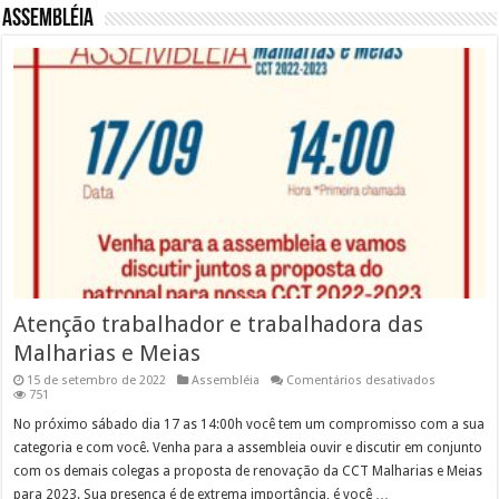
Assembléia
Atenção trabalhador e trabalhadora das
Malharias e Meias
em
15 de setembro de 2022
Assembléia
Comentários desativados
Atenção
751
trabalhado
e
No próximo sábado dia 17 as 14:00h você tem um compromisso com a sua
trabalhado
categoria e com você. Venha para a assembleia ouvir e discutir em conjunto
das
Malharias
com os demais colegas a proposta de renovação da CCT Malharias e Meias
e
para 2023. Sua presença é de extrema importância, é você …
Meias