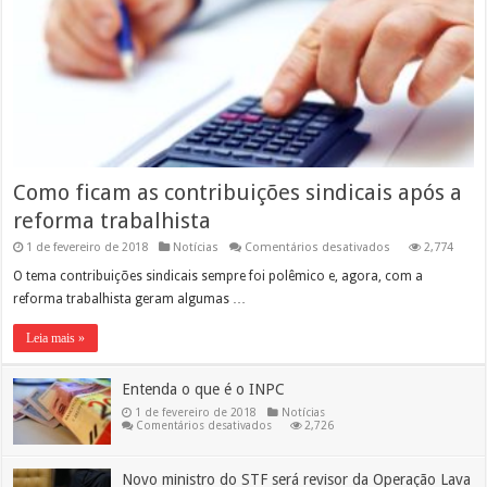
Como ficam as contribuições sindicais após a
reforma trabalhista
em
1 de fevereiro de 2018
Notícias
Comentários desativados
2,774
Como
ficam
O tema contribuições sindicais sempre foi polêmico e, agora, com a
as
reforma trabalhista geram algumas …
contribuições
sindicais
após
Leia mais »
a
reforma
trabalhista
Entenda o que é o INPC
1 de fevereiro de 2018
Notícias
em
Comentários desativados
2,726
Entenda
o
que
é
Novo ministro do STF será revisor da Operação Lava