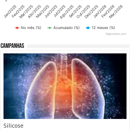
Abr/2025
Dez/2025
Mai/2025
Jan/2026
Jun/2025
Fev/2026
Mar/2026
Jul/2025
Jan/2025
Ago/2025
Fev/2025
Set/2025
Mar/2025
Out/2025
No mês (%)
Acumulado (%)
12 meses (%)
Highcharts.com
End of interactive chart.
Campanhas
Silicose