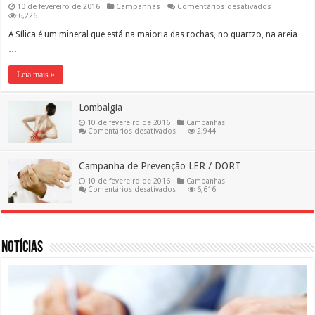
em
10 de fevereiro de 2016
Campanhas
Comentários desativados
Silicose
6,226
A Sílica é um mineral que está na maioria das rochas, no quartzo, na areia
…
Leia mais »
Lombalgia
10 de fevereiro de 2016
Campanhas
em
Comentários desativados
2,944
Lombalgia
Campanha de Prevenção LER / DORT
10 de fevereiro de 2016
Campanhas
em
Comentários desativados
6,616
Campanha
de
Prevenção
LER
/
DORT
Notícias