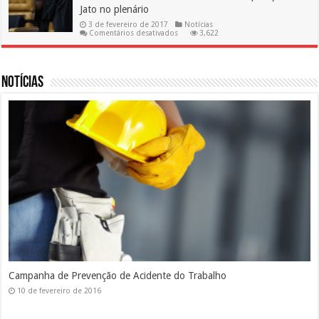
o
Jato no plenário
INPC
3 de fevereiro de 2017
Notícias
em
Comentários desativados
3,622
Novo
ministro
do
STF
será
Notícias
revisor
da
Operação
Lava
Jato
no
plenário
Silicose
10 de fevereiro de 2016