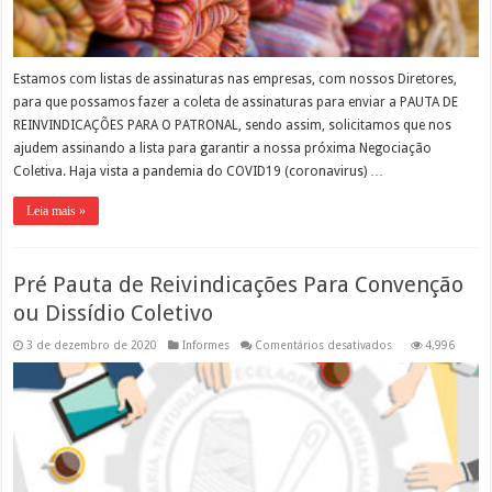
Estamos com listas de assinaturas nas empresas, com nossos Diretores,
para que possamos fazer a coleta de assinaturas para enviar a PAUTA DE
REINVINDICAÇÕES PARA O PATRONAL, sendo assim, solicitamos que nos
ajudem assinando a lista para garantir a nossa próxima Negociação
Coletiva. Haja vista a pandemia do COVID19 (coronavirus) …
Leia mais »
Pré Pauta de Reivindicações Para Convenção
ou Dissídio Coletivo
em
3 de dezembro de 2020
Informes
Comentários desativados
4,996
Pré
Pauta
de
Reivindicações
Para
Convenção
ou
Dissídio
Coletivo