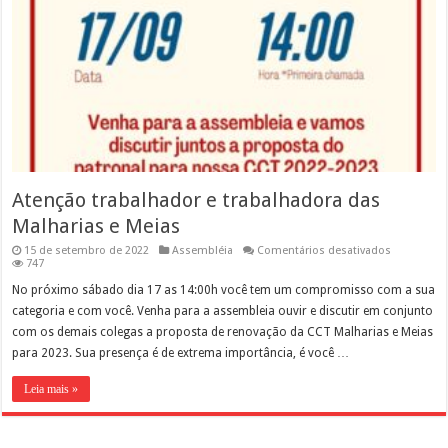
Atenção trabalhador e trabalhadora das
Malharias e Meias
em
15 de setembro de 2022
Assembléia
Comentários desativados
Atenção
747
trabalhado
e
No próximo sábado dia 17 as 14:00h você tem um compromisso com a sua
trabalhado
categoria e com você. Venha para a assembleia ouvir e discutir em conjunto
das
Malharias
com os demais colegas a proposta de renovação da CCT Malharias e Meias
e
para 2023. Sua presença é de extrema importância, é você …
Meias
Leia mais »