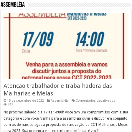
Assembléia
Atenção trabalhador e trabalhadora das
Malharias e Meias
em
15 de setembro de 2022
Assembléia
Comentários desativados
Atenção
747
trabalhado
e
No próximo sábado dia 17 as 14:00h você tem um compromisso com a sua
trabalhado
categoria e com você. Venha para a assembleia ouvir e discutir em conjunto
das
Malharias
com os demais colegas a proposta de renovação da CCT Malharias e Meias
e
para 2023. Sua presença é de extrema importância, é você …
Meias