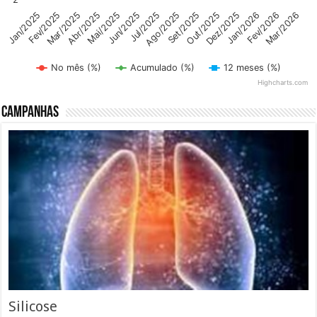
Abr/2025
Dez/2025
Mai/2025
Jan/2026
Jun/2025
Fev/2026
Mar/2026
Jul/2025
Jan/2025
Ago/2025
Fev/2025
Set/2025
Mar/2025
Out/2025
No mês (%)
Acumulado (%)
12 meses (%)
Highcharts.com
End of interactive chart.
Campanhas
Silicose