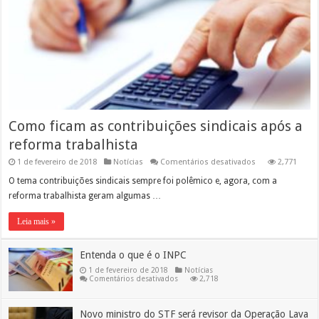
Como ficam as contribuições sindicais após a
reforma trabalhista
em
1 de fevereiro de 2018
Notícias
Comentários desativados
2,771
Como
ficam
O tema contribuições sindicais sempre foi polêmico e, agora, com a
as
reforma trabalhista geram algumas …
contribuições
sindicais
após
Leia mais »
a
reforma
trabalhista
Entenda o que é o INPC
1 de fevereiro de 2018
Notícias
em
Comentários desativados
2,718
Entenda
o
que
é
Novo ministro do STF será revisor da Operação Lava