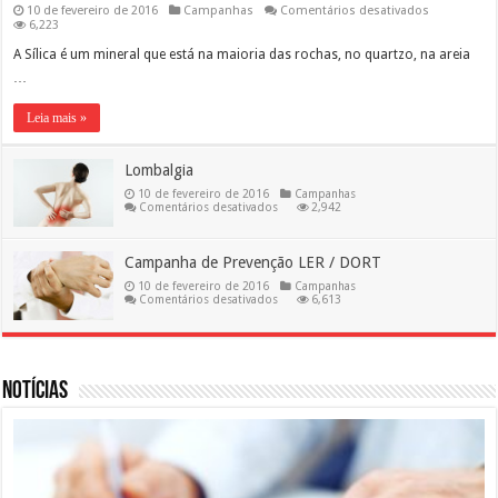
em
10 de fevereiro de 2016
Campanhas
Comentários desativados
Silicose
6,223
A Sílica é um mineral que está na maioria das rochas, no quartzo, na areia
…
Leia mais »
Lombalgia
10 de fevereiro de 2016
Campanhas
em
Comentários desativados
2,942
Lombalgia
Campanha de Prevenção LER / DORT
10 de fevereiro de 2016
Campanhas
em
Comentários desativados
6,613
Campanha
de
Prevenção
LER
/
DORT
Notícias