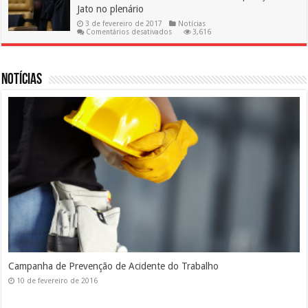
o
Jato no plenário
INPC
3 de fevereiro de 2017
Notícias
em
Comentários desativados
3,616
Novo
ministro
do
STF
será
Notícias
revisor
da
Operação
Lava
Jato
no
plenário
Silicose
10 de fevereiro de 2016