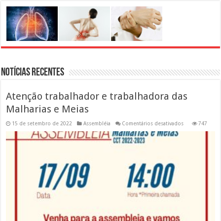
Notícias Recentes
Atenção trabalhador e trabalhadora das
Malharias e Meias
em
15 de setembro de 2022
Assembléia
Comentários desativados
747
Atenção
trabalhador
e
trabalhadora
das
Malharias
e
Meias