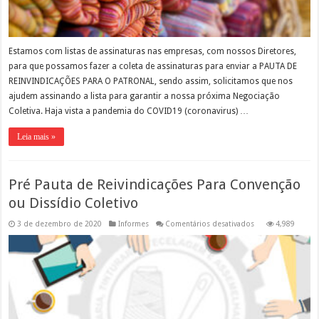
Estamos com listas de assinaturas nas empresas, com nossos Diretores,
para que possamos fazer a coleta de assinaturas para enviar a PAUTA DE
REINVINDICAÇÕES PARA O PATRONAL, sendo assim, solicitamos que nos
ajudem assinando a lista para garantir a nossa próxima Negociação
Coletiva. Haja vista a pandemia do COVID19 (coronavirus) …
Leia mais »
Pré Pauta de Reivindicações Para Convenção
ou Dissídio Coletivo
em
3 de dezembro de 2020
Informes
Comentários desativados
4,989
Pré
Pauta
de
Reivindicações
Para
Convenção
ou
Dissídio
Coletivo