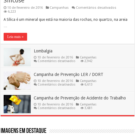
Silicose
em
10 de fevereiro de 2016
Campanhas
Comentários desativados
Silicose
6,223
A Sílica é um mineral que está na maioria das rochas, no quartzo, na areia
…
Leia mais »
Lombalgia
10 de fevereiro de 2016
Campanhas
em
Comentários desativados
2,942
Lombalgia
Campanha de Prevenção LER / DORT
10 de fevereiro de 2016
Campanhas
em
Comentários desativados
6,613
Campanha
de
Prevenção
Campanha de Prevenção de Acidente do Trabalho
LER
/
10 de fevereiro de 2016
Campanhas
DORT
em
Comentários desativados
3,681
Campanha
de
Prevenção
de
Acidente
do
Imagens em destaque
Trabalho