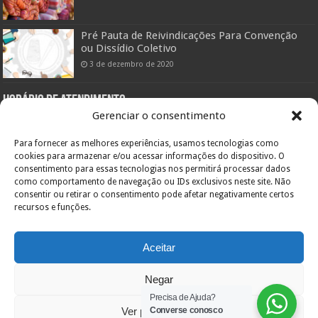
Pré Pauta de Reivindicações Para Convenção
ou Dissídio Coletivo
3 de dezembro de 2020
Horário de atendimento:
Gerenciar o consentimento
Setor Administrativo:
De segunda a sexta das 08:00hs às 12:00hs e das 14:00 às 18:00hs
Para fornecer as melhores experiências, usamos tecnologias como
Pelo telefone (47) 3433-0660
cookies para armazenar e/ou acessar informações do dispositivo. O
consentimento para essas tecnologias nos permitirá processar dados
Setor Assistencial:
De segunda a sexta das 08:00hs às 11:30hs e das 13:00hs às 19:00hs
como comportamento de navegação ou IDs exclusivos neste site. Não
Pelo telefone (47) 3422-0303
consentir ou retirar o consentimento pode afetar negativamente certos
recursos e funções.
Endereço:
Orestes Guimarães, 355
Bairro América – 89204-060
Inscr. Estadual: Isento
Aceitar
CNPJ: 84.717.701/0001-36
Joinville – SC
Negar
Precisa de Ajuda?
Ver preferências
Converse conosco