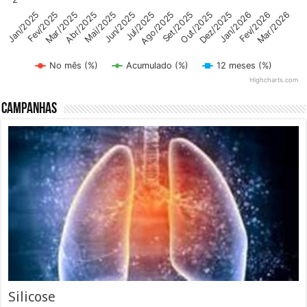
Abr/2025
Dez/2025
Mai/2025
Jan/2026
Jun/2025
Fev/2026
Mar/2026
Jul/2025
Jan/2025
Ago/2025
Fev/2025
Set/2025
Mar/2025
Out/2025
No mês (%)
Acumulado (%)
12 meses (%)
Highcharts.com
End of interactive chart.
Campanhas
Silicose