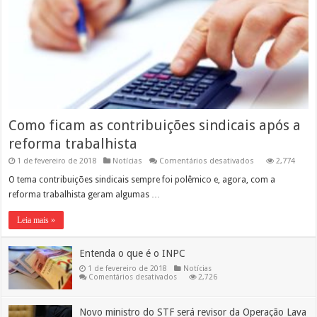
Como ficam as contribuições sindicais após a
reforma trabalhista
em
1 de fevereiro de 2018
Notícias
Comentários desativados
2,774
Como
ficam
O tema contribuições sindicais sempre foi polêmico e, agora, com a
as
reforma trabalhista geram algumas …
contribuições
sindicais
após
Leia mais »
a
reforma
trabalhista
Entenda o que é o INPC
1 de fevereiro de 2018
Notícias
em
Comentários desativados
2,726
Entenda
o
que
é
Novo ministro do STF será revisor da Operação Lava