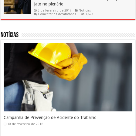
o
Jato no plenário
INPC
3 de fevereiro de 2017
Notícias
em
Comentários desativados
3,623
Novo
ministro
do
STF
será
Notícias
revisor
da
Operação
Lava
Jato
no
plenário
Silicose
10 de fevereiro de 2016