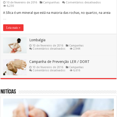
em
10 de fevereiro de 2016
Campanhas
Comentários desativados
Silicose
6,230
A Sílica é um mineral que está na maioria das rochas, no quartzo, na areia
…
Leia mais »
Lombalgia
10 de fevereiro de 2016
Campanhas
em
Comentários desativados
2,944
Lombalgia
Campanha de Prevenção LER / DORT
10 de fevereiro de 2016
Campanhas
em
Comentários desativados
6,616
Campanha
de
Prevenção
LER
/
DORT
Notícias