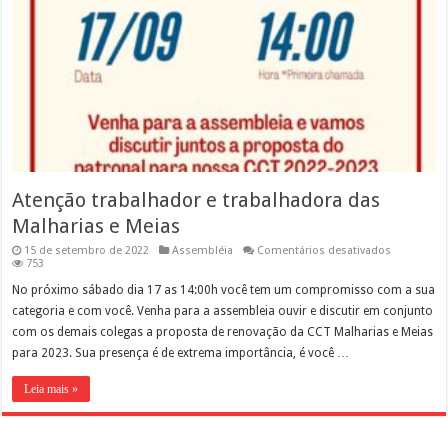
Atenção trabalhador e trabalhadora das
Malharias e Meias
em
15 de setembro de 2022
Assembléia
Comentários desativados
Atenção
753
trabalhado
e
No próximo sábado dia 17 as 14:00h você tem um compromisso com a sua
trabalhado
categoria e com você. Venha para a assembleia ouvir e discutir em conjunto
das
Malharias
com os demais colegas a proposta de renovação da CCT Malharias e Meias
e
para 2023. Sua presença é de extrema importância, é você …
Meias
Leia mais »