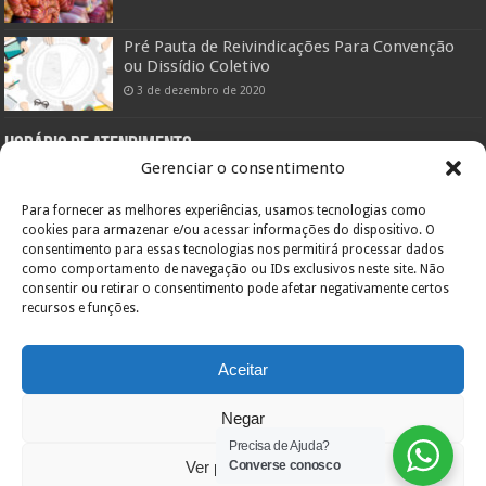
Pré Pauta de Reivindicações Para Convenção
ou Dissídio Coletivo
3 de dezembro de 2020
Horário de atendimento:
Gerenciar o consentimento
Setor Administrativo:
De segunda a sexta das 08:00hs às 12:00hs e das 14:00 às 18:00hs
Para fornecer as melhores experiências, usamos tecnologias como
Pelo telefone (47) 3433-0660
cookies para armazenar e/ou acessar informações do dispositivo. O
consentimento para essas tecnologias nos permitirá processar dados
Setor Assistencial:
De segunda a sexta das 08:00hs às 11:30hs e das 13:00hs às 19:00hs
como comportamento de navegação ou IDs exclusivos neste site. Não
Pelo telefone (47) 3422-0303
consentir ou retirar o consentimento pode afetar negativamente certos
recursos e funções.
Endereço:
Orestes Guimarães, 355
Bairro América – 89204-060
Inscr. Estadual: Isento
Aceitar
CNPJ: 84.717.701/0001-36
Joinville – SC
Negar
Precisa de Ajuda?
Ver preferências
Converse conosco