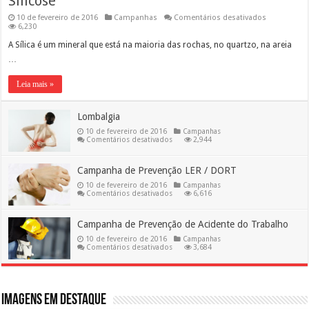
Silicose
em
10 de fevereiro de 2016
Campanhas
Comentários desativados
Silicose
6,230
A Sílica é um mineral que está na maioria das rochas, no quartzo, na areia
…
Leia mais »
Lombalgia
10 de fevereiro de 2016
Campanhas
em
Comentários desativados
2,944
Lombalgia
Campanha de Prevenção LER / DORT
10 de fevereiro de 2016
Campanhas
em
Comentários desativados
6,616
Campanha
de
Prevenção
Campanha de Prevenção de Acidente do Trabalho
LER
/
10 de fevereiro de 2016
Campanhas
DORT
em
Comentários desativados
3,684
Campanha
de
Prevenção
de
Acidente
do
Imagens em destaque
Trabalho