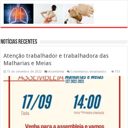
Notícias Recentes
Atenção trabalhador e trabalhadora das
Malharias e Meias
em
15 de setembro de 2022
Assembléia
Comentários desativados
753
Atenção
trabalhador
e
trabalhadora
das
Malharias
e
Meias