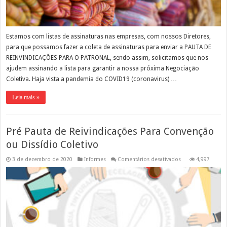
Estamos com listas de assinaturas nas empresas, com nossos Diretores,
para que possamos fazer a coleta de assinaturas para enviar a PAUTA DE
REINVINDICAÇÕES PARA O PATRONAL, sendo assim, solicitamos que nos
ajudem assinando a lista para garantir a nossa próxima Negociação
Coletiva. Haja vista a pandemia do COVID19 (coronavirus) …
Leia mais »
Pré Pauta de Reivindicações Para Convenção
ou Dissídio Coletivo
em
3 de dezembro de 2020
Informes
Comentários desativados
4,997
Pré
Pauta
de
Reivindicações
Para
Convenção
ou
Dissídio
Coletivo