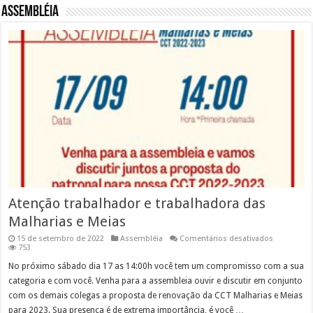
Assembléia
Atenção trabalhador e trabalhadora das
Malharias e Meias
em
15 de setembro de 2022
Assembléia
Comentários desativados
Atenção
753
trabalhado
e
No próximo sábado dia 17 as 14:00h você tem um compromisso com a sua
trabalhado
categoria e com você. Venha para a assembleia ouvir e discutir em conjunto
das
Malharias
com os demais colegas a proposta de renovação da CCT Malharias e Meias
e
para 2023. Sua presença é de extrema importância, é você …
Meias