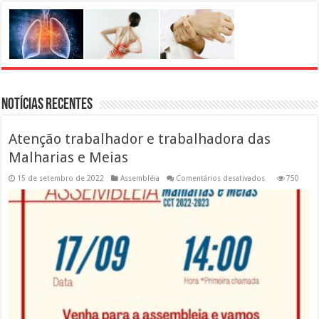
Notícias Recentes
Atenção trabalhador e trabalhadora das
Malharias e Meias
em
15 de setembro de 2022
Assembléia
Comentários desativados
750
Atenção
trabalhador
e
trabalhadora
das
Malharias
e
Meias