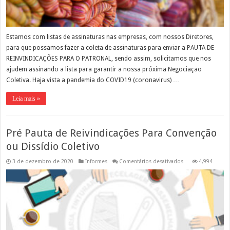
Estamos com listas de assinaturas nas empresas, com nossos Diretores,
para que possamos fazer a coleta de assinaturas para enviar a PAUTA DE
REINVINDICAÇÕES PARA O PATRONAL, sendo assim, solicitamos que nos
ajudem assinando a lista para garantir a nossa próxima Negociação
Coletiva. Haja vista a pandemia do COVID19 (coronavirus) …
Leia mais »
Pré Pauta de Reivindicações Para Convenção
ou Dissídio Coletivo
em
3 de dezembro de 2020
Informes
Comentários desativados
4,994
Pré
Pauta
de
Reivindicações
Para
Convenção
ou
Dissídio
Coletivo