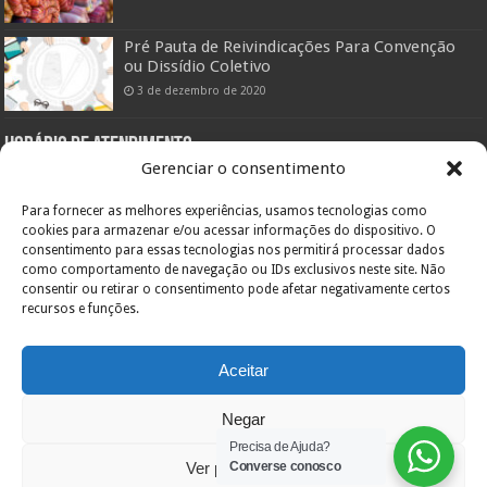
Pré Pauta de Reivindicações Para Convenção
ou Dissídio Coletivo
3 de dezembro de 2020
Horário de atendimento:
Gerenciar o consentimento
Setor Administrativo:
De segunda a sexta das 08:00hs às 12:00hs e das 14:00 às 18:00hs
Para fornecer as melhores experiências, usamos tecnologias como
Pelo telefone (47) 3433-0660
cookies para armazenar e/ou acessar informações do dispositivo. O
consentimento para essas tecnologias nos permitirá processar dados
Setor Assistencial:
De segunda a sexta das 08:00hs às 11:30hs e das 13:00hs às 19:00hs
como comportamento de navegação ou IDs exclusivos neste site. Não
Pelo telefone (47) 3422-0303
consentir ou retirar o consentimento pode afetar negativamente certos
recursos e funções.
Endereço:
Orestes Guimarães, 355
Bairro América – 89204-060
Inscr. Estadual: Isento
Aceitar
CNPJ: 84.717.701/0001-36
Joinville – SC
Negar
Precisa de Ajuda?
Ver preferências
Converse conosco