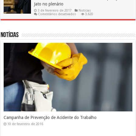
o
Jato no plenário
INPC
3 de fevereiro de 2017
Notícias
em
Comentários desativados
3,620
Novo
ministro
do
STF
será
Notícias
revisor
da
Operação
Lava
Jato
no
plenário
Silicose
10 de fevereiro de 2016