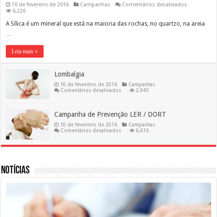
em
10 de fevereiro de 2016
Campanhas
Comentários desativados
Silicose
6,226
A Sílica é um mineral que está na maioria das rochas, no quartzo, na areia
…
Leia mais »
Lombalgia
10 de fevereiro de 2016
Campanhas
em
Comentários desativados
2,943
Lombalgia
Campanha de Prevenção LER / DORT
10 de fevereiro de 2016
Campanhas
em
Comentários desativados
6,616
Campanha
de
Prevenção
LER
/
DORT
Notícias