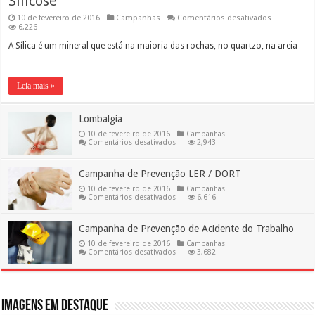
Silicose
em
10 de fevereiro de 2016
Campanhas
Comentários desativados
Silicose
6,226
A Sílica é um mineral que está na maioria das rochas, no quartzo, na areia
…
Leia mais »
Lombalgia
10 de fevereiro de 2016
Campanhas
em
Comentários desativados
2,943
Lombalgia
Campanha de Prevenção LER / DORT
10 de fevereiro de 2016
Campanhas
em
Comentários desativados
6,616
Campanha
de
Prevenção
Campanha de Prevenção de Acidente do Trabalho
LER
/
10 de fevereiro de 2016
Campanhas
DORT
em
Comentários desativados
3,682
Campanha
de
Prevenção
de
Acidente
do
Imagens em destaque
Trabalho