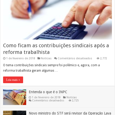
Como ficam as contribuições sindicais após a
reforma trabalhista
em
1 de fevereiro de 2018
Notícias
Comentários desativados
2,772
Como
ficam
O tema contribuições sindicais sempre foi polêmico e, agora, com a
as
reforma trabalhista geram algumas …
contribuições
sindicais
após
Leia mais »
a
reforma
trabalhista
Entenda o que é o INPC
1 de fevereiro de 2018
Notícias
em
Comentários desativados
2,725
Entenda
o
que
é
Novo ministro do STF será revisor da Operação Lava