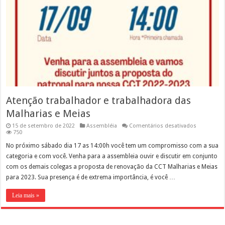
Atenção trabalhador e trabalhadora das
Malharias e Meias
em
15 de setembro de 2022
Assembléia
Comentários desativados
Atenção
750
trabalhado
e
No próximo sábado dia 17 as 14:00h você tem um compromisso com a sua
trabalhado
categoria e com você. Venha para a assembleia ouvir e discutir em conjunto
das
Malharias
com os demais colegas a proposta de renovação da CCT Malharias e Meias
e
para 2023. Sua presença é de extrema importância, é você …
Meias
Leia mais »