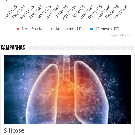
Abr/2025
Dez/2025
Mai/2025
Jan/2026
Jun/2025
Fev/2026
Mar/2026
Jul/2025
Jan/2025
Ago/2025
Fev/2025
Set/2025
Mar/2025
Out/2025
No mês (%)
Acumulado (%)
12 meses (%)
Highcharts.com
End of interactive chart.
Campanhas
Silicose