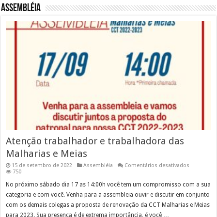
Assembléia
Atenção trabalhador e trabalhadora das
Malharias e Meias
em
15 de setembro de 2022
Assembléia
Comentários desativados
Atenção
750
trabalhado
e
No próximo sábado dia 17 as 14:00h você tem um compromisso com a sua
trabalhado
categoria e com você. Venha para a assembleia ouvir e discutir em conjunto
das
Malharias
com os demais colegas a proposta de renovação da CCT Malharias e Meias
e
para 2023. Sua presença é de extrema importância, é você …
Meias